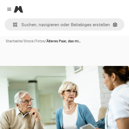
Magnific
Close menu
Nach B
Startseite
/
Stock
/
Fotos
/
Älteres Paar, das mi…