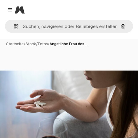
Magnific
Close menu
Nach B
Startseite
/
Stock
/
Fotos
/
Ängstliche Frau des …