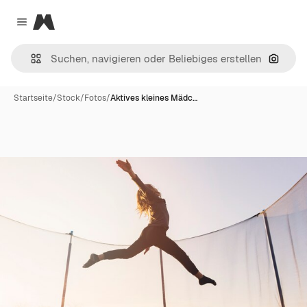
Magnific
Close menu
Nach B
Startseite
/
Stock
/
Fotos
/
Aktives kleines Mädc…