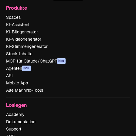
Produkte
Spaces
KI-Assistent
KI-Bildgenerator
KI-Videogenerator
KI-Stimmengenerator
Stock-Inhalte
MCP für Claude/ChatGPT
Neu
Agenten
Neu
API
Mobile App
Alle Magnific-Tools
Loslegen
Academy
Dokumentation
Support