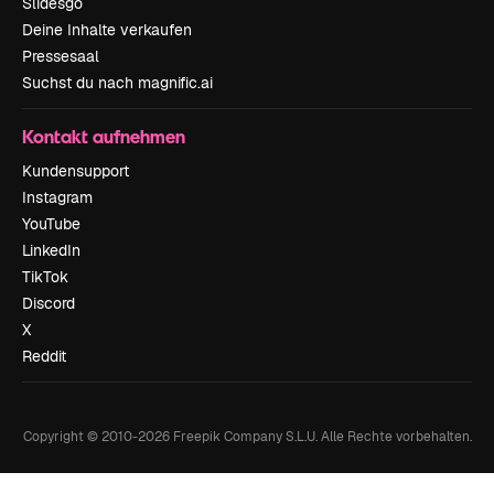
Slidesgo
Deine Inhalte verkaufen
Pressesaal
Suchst du nach magnific.ai
Kontakt aufnehmen
Kundensupport
Instagram
YouTube
LinkedIn
TikTok
Discord
X
Reddit
Copyright © 2010-
2026
Freepik Company S.L.U.
Alle Rechte vorbehalten
.