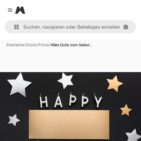
Magnific
Close menu
Nach B
Startseite
/
Stock
/
Fotos
/
Alles Gute zum Gebur…