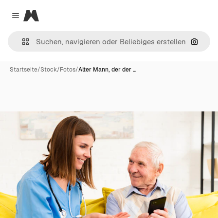
Magnific
Close menu
Nach B
Startseite
/
Stock
/
Fotos
/
Alter Mann, der der …