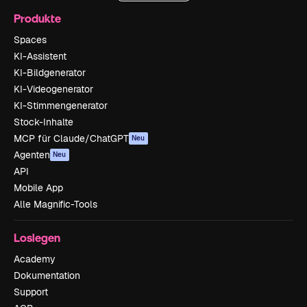
Produkte
Spaces
KI-Assistent
KI-Bildgenerator
KI-Videogenerator
KI-Stimmengenerator
Stock-Inhalte
MCP für Claude/ChatGPT
Neu
Agenten
Neu
API
Mobile App
Alle Magnific-Tools
Loslegen
Academy
Dokumentation
Support