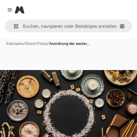
Magnific
Close menu
Nach B
Startseite
/
Stock
/
Fotos
/
Anordnung der esoter…