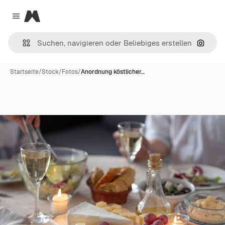
Magnific
Close menu
Nach B
Startseite
/
Stock
/
Fotos
/
Anordnung köstlicher…