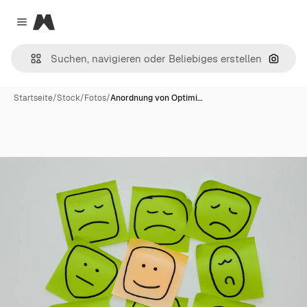
Magnific
Close menu
Nach B
Startseite
/
Stock
/
Fotos
/
Anordnung von Optimi…