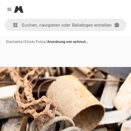
Magnific
Close menu
Nach B
Startseite
/
Stock
/
Fotos
/
Anordnung von schmut…