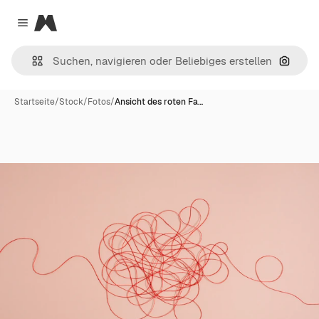
Magnific
Close menu
Nach B
Startseite
/
Stock
/
Fotos
/
Ansicht des roten Fa…