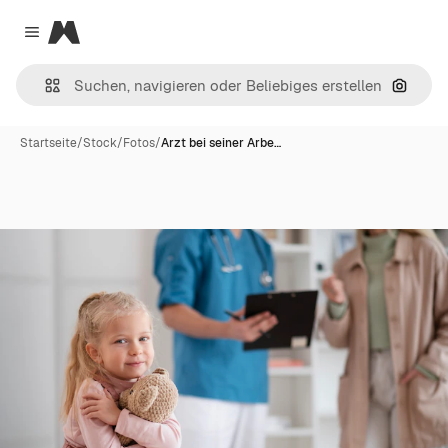
Magnific
Close menu
Nach B
Startseite
/
Stock
/
Fotos
/
Arzt bei seiner Arbe…