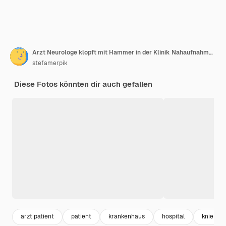
Arzt Neurologe klopft mit Hammer in der Klinik Nahaufnahme auf das Knie des Patienten Diagnose der neurologischen Pathologie des Kniereflexkonzepts
stefamerpik
Diese Fotos könnten dir auch gefallen
arzt patient
patient
krankenhaus
hospital
knie