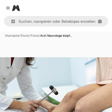
Magnific
Close menu
Nach B
Startseite
/
Stock
/
Fotos
/
Arzt Neurologe klopf…