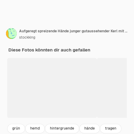
Aufgeregt spreizende Hände junger gutaussehender Kerl mit grünem T-Shirt isoliert auf grünem Hintergrund
stockking
Diese Fotos könnten dir auch gefallen
grün
hemd
hintergruende
hände
tragen