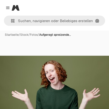
Magnific
Close menu
Nach B
Startseite
/
Stock
/
Fotos
/
Aufgeregt spreizende…