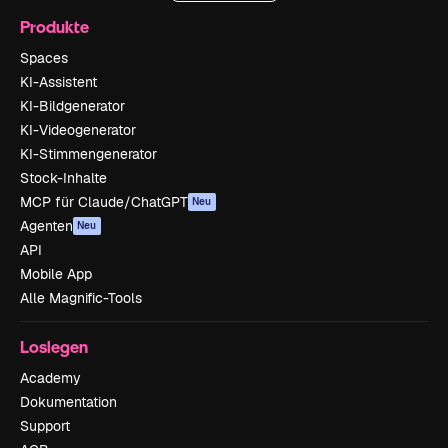
Produkte
Spaces
KI-Assistent
KI-Bildgenerator
KI-Videogenerator
KI-Stimmengenerator
Stock-Inhalte
MCP für Claude/ChatGPT
Neu
Agenten
Neu
API
Mobile App
Alle Magnific-Tools
Loslegen
Academy
Dokumentation
Support