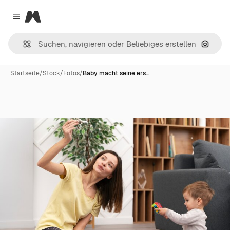
Magnific
Close menu
Nach B
Startseite
/
Stock
/
Fotos
/
Baby macht seine ers…