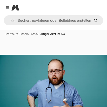
Magnific
Close menu
Nach B
Startseite
/
Stock
/
Fotos
/
Bärtiger Arzt im bla…