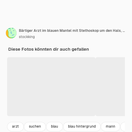
Bärtiger Arzt im blauen Mantel mit Stethoskop um den Hals, der eine Brille trägt, die Pillen aus der Tasche nimmt und verwirrt und überrascht über blauem Hintergrund steht
stockking
Diese Fotos könnten dir auch gefallen
arzt
suchen
blau
blau hintergrund
mann
ste