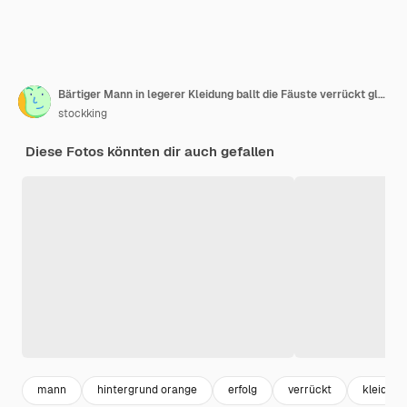
Bärtiger Mann in legerer Kleidung ballt die Fäuste verrückt glücklich und freut sich über seinen Erfolg, der über orangefarbenem Hintergrund steht
stockking
Diese Fotos könnten dir auch gefallen
mann
hintergrund orange
erfolg
verrückt
kleidung