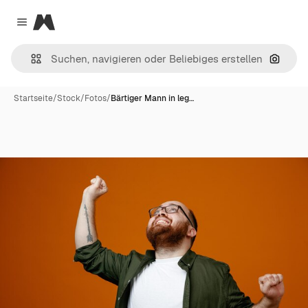
Magnific
Close menu
Nach B
Startseite
/
Stock
/
Fotos
/
Bärtiger Mann in leg…