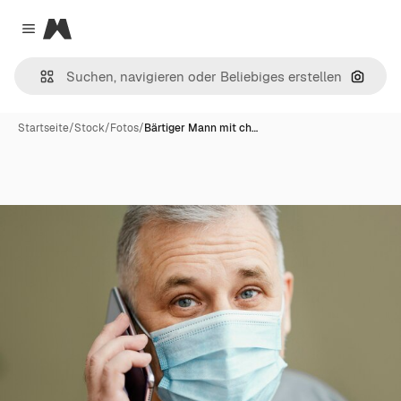
Magnific
Close menu
Nach B
Startseite
/
Stock
/
Fotos
/
Bärtiger Mann mit ch…