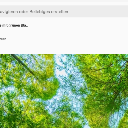
 mit grünen Blä…
tern