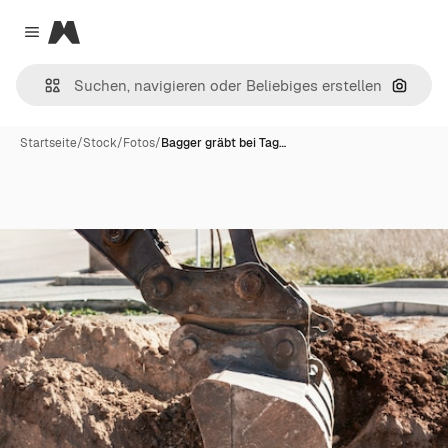
Magnific
Close menu
Nach B
Startseite
/
Stock
/
Fotos
/
Bagger gräbt bei Tag…