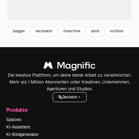
bagger
excavator
maschine
sand
outdoor
in
Die kreative Plattform, um deine beste Arbeit zu verwirklichen.
Mehr als 1 Million Abonnenten unter Kreativen, Unternehmen,
Agenturen und Studios.
Deutsch
Produkte
Spaces
KI-Assistent
KI-Bildgenerator