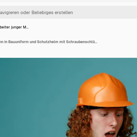
beiter junger M…
Bauarbeiter junger Mann in Bauuniform und Schutzhelm mit Schraubenschlüssel als Mikrofon, der Spaß beim Singen hat, der über blauem Hintergrund steht