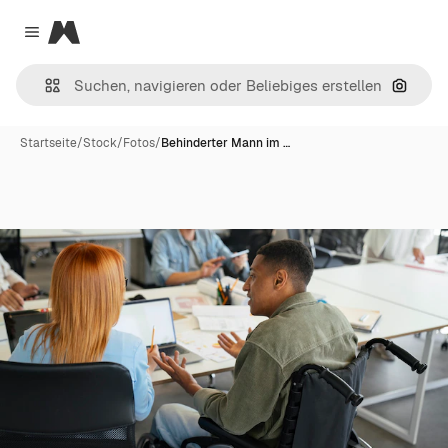
Magnific
Close menu
Nach B
Startseite
/
Stock
/
Fotos
/
Behinderter Mann im …