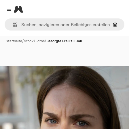
Magnific
Close menu
Nach B
Startseite
/
Stock
/
Fotos
/
Besorgte Frau zu Hau…