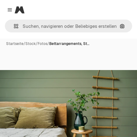
Magnific
Close menu
Nach B
Startseite
/
Stock
/
Fotos
/
Bettarrangements, St…