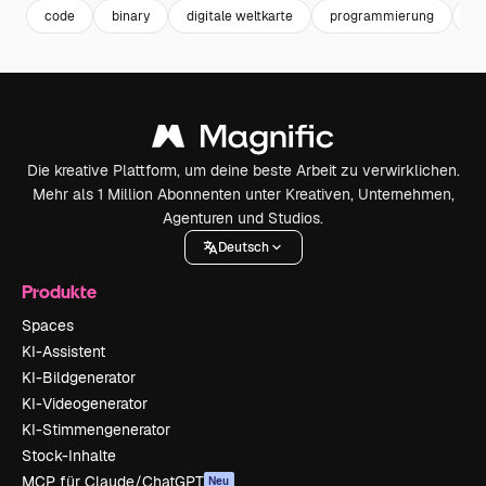
code
binary
digitale weltkarte
programmierung
gl
Die kreative Plattform, um deine beste Arbeit zu verwirklichen.
Mehr als 1 Million Abonnenten unter Kreativen, Unternehmen,
Agenturen und Studios.
Deutsch
Produkte
Spaces
KI-Assistent
KI-Bildgenerator
KI-Videogenerator
KI-Stimmengenerator
Stock-Inhalte
MCP für Claude/ChatGPT
Neu