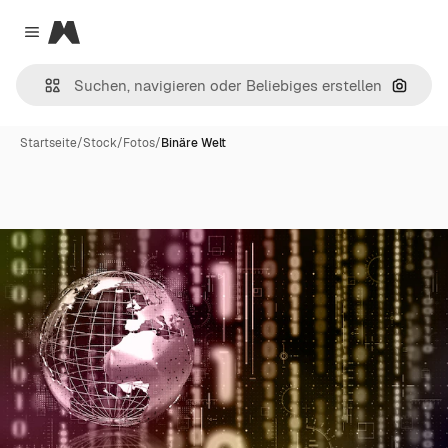
Magnific
Close menu
Nach B
Startseite
/
Stock
/
Fotos
/
Binäre Welt