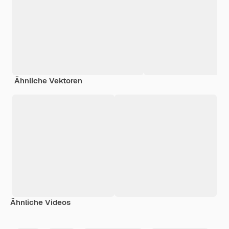
Ähnliche Vektoren
Ähnliche Videos
Premium
Premium
Generiert von KI
Premium
Premium