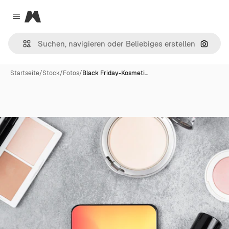
Magnific
Close menu
Nach B
Startseite
/
Stock
/
Fotos
/
Black Friday-Kosmeti…