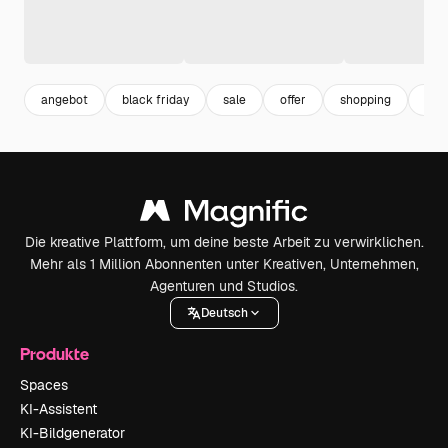
angebot
black friday
sale
offer
shopping
ein
Die kreative Plattform, um deine beste Arbeit zu verwirklichen.
Mehr als 1 Million Abonnenten unter Kreativen, Unternehmen,
Agenturen und Studios.
Deutsch
Produkte
Spaces
KI-Assistent
KI-Bildgenerator