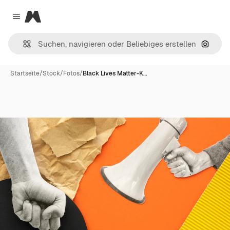
Magnific
Close menu
Nach B
Startseite
/
Stock
/
Fotos
/
Black Lives Matter-K…