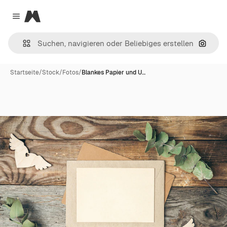
Magnific
Close menu
Nach B
Startseite
/
Stock
/
Fotos
/
Blankes Papier und U…