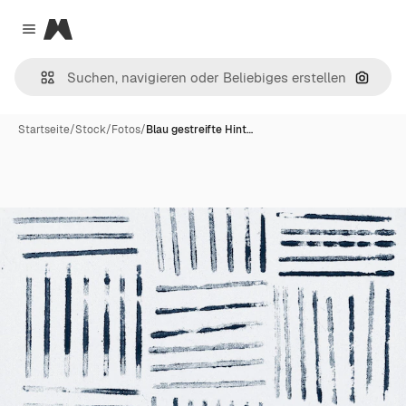
Magnific
Close menu
Nach B
Startseite
/
Stock
/
Fotos
/
Blau gestreifte Hint…