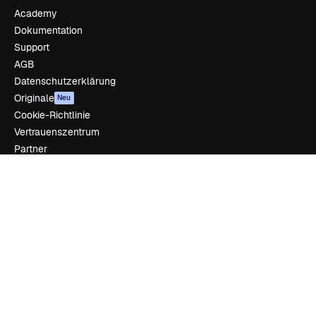
Academy
Dokumentation
Support
AGB
Datenschutzerklärung
Originale
Neu
Cookie-Richtlinie
Vertrauenszentrum
Partner
Unternehmen
Unternehmen
Preise
Über uns
Reviews
Karriere
Suchtrends
Blog