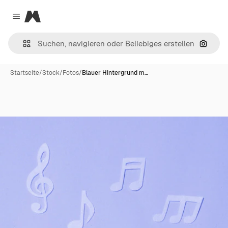
Magnific
Close menu
Nach B
Startseite
/
Stock
/
Fotos
/
Blauer Hintergrund m…