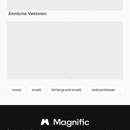
Ähnliche Vektoren
music
musik
hintergrund musik
violinschlüssel
bla