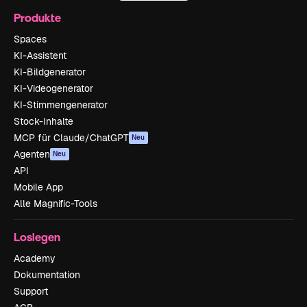
Produkte
Spaces
KI-Assistent
KI-Bildgenerator
KI-Videogenerator
KI-Stimmengenerator
Stock-Inhalte
MCP für Claude/ChatGPT
Neu
Agenten
Neu
API
Mobile App
Alle Magnific-Tools
Loslegen
Academy
Dokumentation
Support