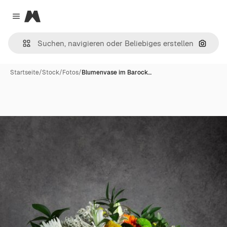
Magnific
Close menu
Nach B
Startseite
/
Stock
/
Fotos
/
Blumenvase im Barock…