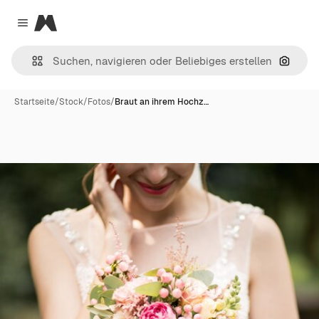
Magnific
Close menu
Nach B
Startseite
/
Stock
/
Fotos
/
Braut an ihrem Hochz…