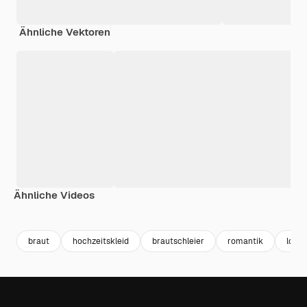
Ähnliche Vektoren
Ähnliche Videos
Premium
Premium
Premium
Premium
braut
hochzeitskleid
brautschleier
romantik
love