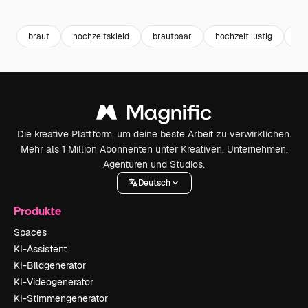
Premium
Premium
Premium
Premium
braut
hochzeitskleid
brautpaar
hochzeit lustig
br
Die kreative Plattform, um deine beste Arbeit zu verwirklichen.
Mehr als 1 Million Abonnenten unter Kreativen, Unternehmen,
Agenturen und Studios.
Deutsch
Produkte
Spaces
KI-Assistent
KI-Bildgenerator
KI-Videogenerator
KI-Stimmengenerator