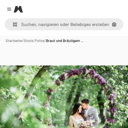
Magnific
Close menu
Nach B
Startseite
/
Stock
/
Fotos
/
Braut und Bräutigam …