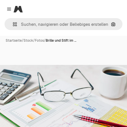
Magnific
Close menu
Nach B
Startseite
/
Stock
/
Fotos
/
Brille und Stift im …