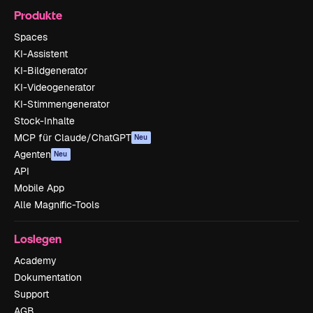
Produkte
Spaces
KI-Assistent
KI-Bildgenerator
KI-Videogenerator
KI-Stimmengenerator
Stock-Inhalte
MCP für Claude/ChatGPT
Neu
Agenten
Neu
API
Mobile App
Alle Magnific-Tools
Loslegen
Academy
Dokumentation
Support
AGB