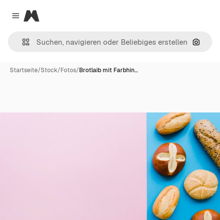
Magnific
Close menu
Nach B
Startseite
/
Stock
/
Fotos
/
Brotlaib mit Farbhin…