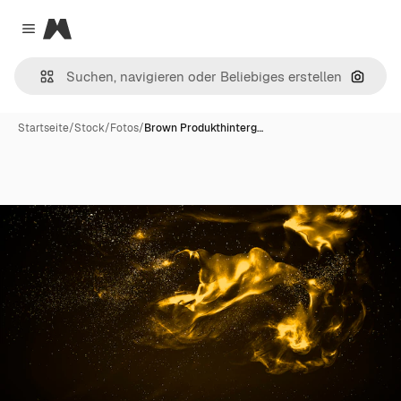
Magnific
Close menu
Nach B
Startseite
/
Stock
/
Fotos
/
Brown Produkthinterg…