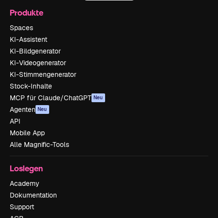
Produkte
Spaces
KI-Assistent
KI-Bildgenerator
KI-Videogenerator
KI-Stimmengenerator
Stock-Inhalte
MCP für Claude/ChatGPT
Neu
Agenten
Neu
API
Mobile App
Alle Magnific-Tools
Loslegen
Academy
Dokumentation
Support