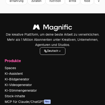
ernährung
zutaten
nutrition
ernte
food
vege
Die kreative Plattform, um deine beste Arbeit zu verwirklichen.
Mehr als 1 Million Abonnenten unter Kreativen, Unternehmen,
Agenturen und Studios.
Deutsch
Produkte
Spaces
KI-Assistent
KI-Bildgenerator
KI-Videogenerator
KI-Stimmengenerator
Stock-Inhalte
MCP für Claude/ChatGPT
Neu