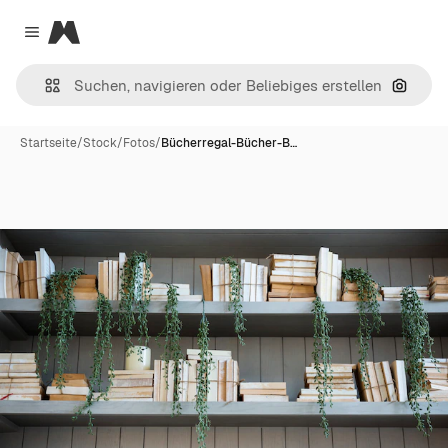
Magnific
Close menu
Nach B
Startseite
/
Stock
/
Fotos
/
Bücherregal-Bücher-B…