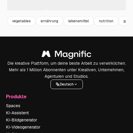
vegetables
ernährung
lebensmittel
nutrition
gesun
Die kreative Plattform, um deine beste Arbeit zu verwirklichen.
Mehr als 1 Million Abonnenten unter Kreativen, Unternehmen,
Agenturen und Studios.
Deutsch
Produkte
Spaces
KI-Assistent
KI-Bildgenerator
KI-Videogenerator