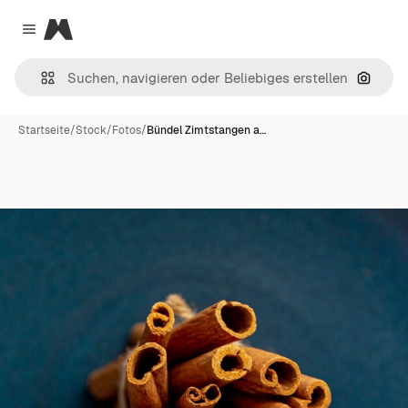
Magnific
Close menu
Nach B
Startseite
/
Stock
/
Fotos
/
Bündel Zimtstangen a…