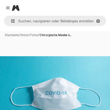
Magnific
Close menu
Nach B
Startseite
/
Stock
/
Fotos
/
Chirurgische Maske ü…