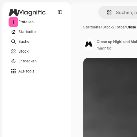
Erstellen
Startseite
/
Stock
/
Fotos
/
Close 
Startseite
Suchen
Close up Nigiri und Ma
magnific
Stock
Entdecken
Alle tools