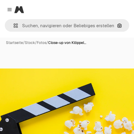
Magnific
Close menu
Nach B
Startseite
/
Stock
/
Fotos
/
Close-up von Klöppel…