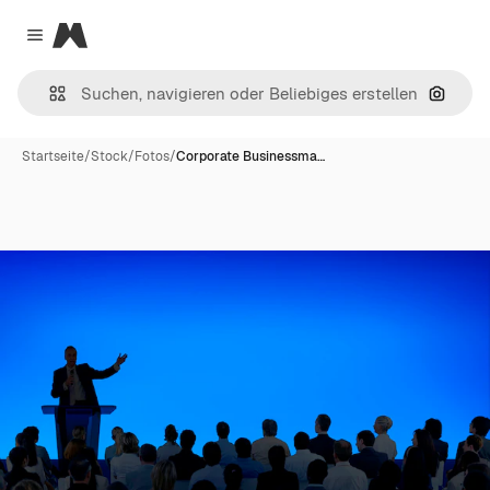
Magnific
Close menu
Nach B
Startseite
/
Stock
/
Fotos
/
Corporate Businessma…