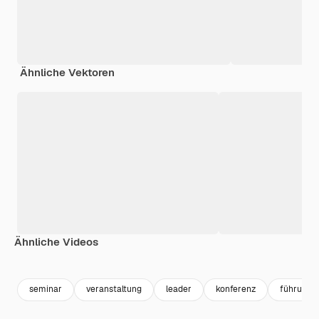
Ähnliche Vektoren
Ähnliche Videos
Premium
Premium
Generiert von KI
Premium
Premium
seminar
veranstaltung
leader
konferenz
führung