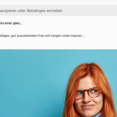
to einer gleic…
Das Foto einer gleichgültigen, gut aussehenden Frau mit langen roten Haaren spreizt die Handflächen und sieht ahnungslos aus. Sie kann sich nicht entscheiden, was zu tun ist, trägt Freizeitkleidung.