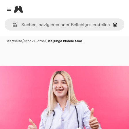
Magnific
Close menu
Nach B
Startseite
/
Stock
/
Fotos
/
Das junge blonde Mäd…