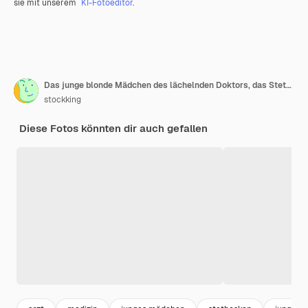
sie mit unserem
KI-Fotoeditor
.
Das junge blonde Mädchen des lächelnden Doktors, das Stethoskop im medizinischen Kleid und in der Zahnspange trägt, ihre Daumen oben auf lokalisiertem rosa Hintergrund
stockking
Diese Fotos könnten dir auch gefallen