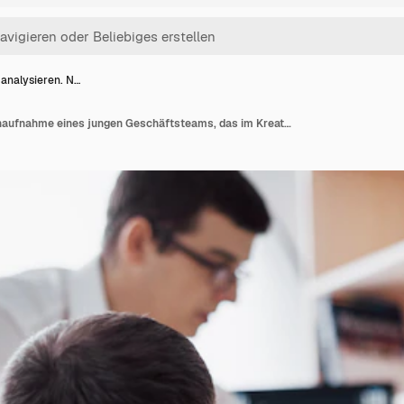
 analysieren. N…
Daten analysieren. Nahaufnahme eines jungen Geschäftsteams, das im Kreativbüro zusammenarbeitet, während die junge Frau mit Stift auf die im Diagramm dargestellten Daten zeigt