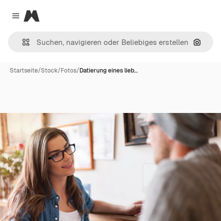
Magnific
Close menu
Nach B
Startseite
/
Stock
/
Fotos
/
Datierung eines lieb…