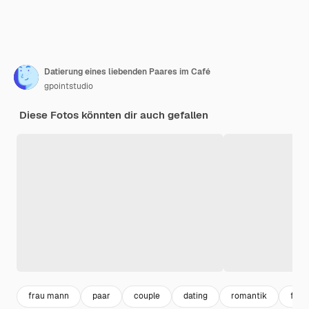
Datierung eines liebenden Paares im Café
gpointstudio
Diese Fotos könnten dir auch gefallen
frau mann
paar
couple
dating
romantik
frau