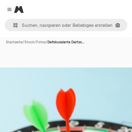
Magnific
Close menu
Nach B
Startseite
/
Stock
/
Fotos
/
Defokussierte Dartsc…