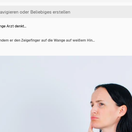
unge Arzt denkt…
Der junge Arzt denkt, indem er den Zeigefinger auf die Wange auf weißem Hintergrund hält