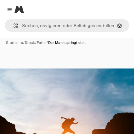
Magnific
Close menu
Nach B
Startseite
/
Stock
/
Fotos
/
Der Mann springt dur…