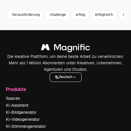
Premium
Premium
Premium
Premium
Generiert v
herausforderung
challenge
erfolg
erfolgreich
man
Die kreative Plattform, um deine beste Arbeit zu verwirklichen.
Mehr als 1 Million Abonnenten unter Kreativen, Unternehmen,
Agenturen und Studios.
Deutsch
Produkte
Spaces
KI-Assistent
KI-Bildgenerator
KI-Videogenerator
KI-Stimmengenerator